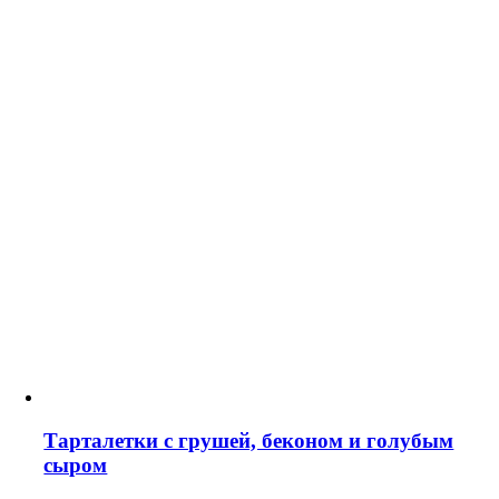
Тарталетки с грушей, беконом и голубым
сыром