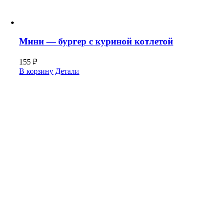
Мини — бургер с куриной котлетой
155
₽
В корзину
Детали