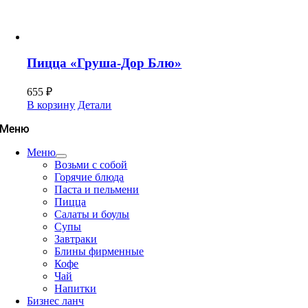
Пицца «Груша-Дор Блю»
655
₽
В корзину
Детали
Меню
Меню
Возьми с собой
Горячие блюда
Паста и пельмени
Пицца
Салаты и боулы
Супы
Завтраки
Блины фирменные
Кофе
Чай
Напитки
Бизнес ланч