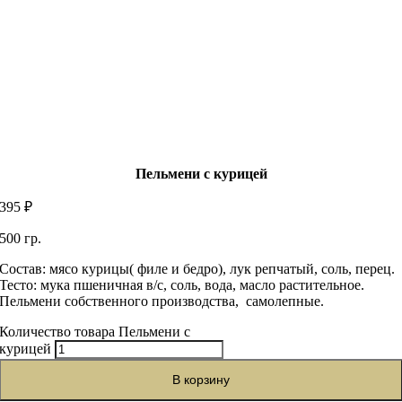
Пельмени с курицей
395
₽
500
гр.
Состав: мясо курицы( филе и бедро), лук репчатый, соль, перец.
Тесто: мука пшеничная в/с, соль, вода, масло растительное.
Пельмени собственного производства, самолепные.
Количество товара Пельмени с
курицей
В корзину