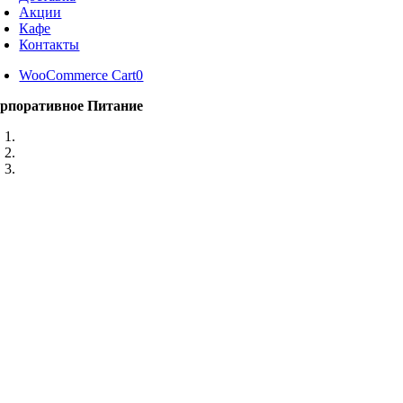
Акции
Кафе
Контакты
WooCommerce Cart
0
рпоративное Питание