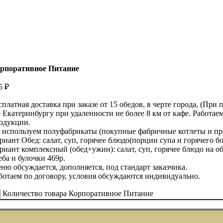
рпоративное Питание
05
₽
сплатная доставка при заказе от 15 обедов, в черте города, (Пр
 Екатеринбургу при удаленности не более 8 км от кафе. Работае
одукции.
 используем полуфабрикаты (покупные фабричные котлеты и проч
риант Обед: салат, суп, горячее блюдо(порции супа и горячего б
риант комплексный (обед+ужин): салат, суп, горячее блюдо на обед
еба и булочки 469р.
ню обсуждается, дополняется, под стандарт заказчика.
ботаем по договору, условия обсуждаются индивидуально.
Количество товара Корпоративное Питание